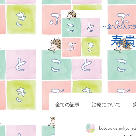
​～全ての人の
​寿
全ての記事
治療について
kotobukishinkyuin
小児疾患
症例集
マッ