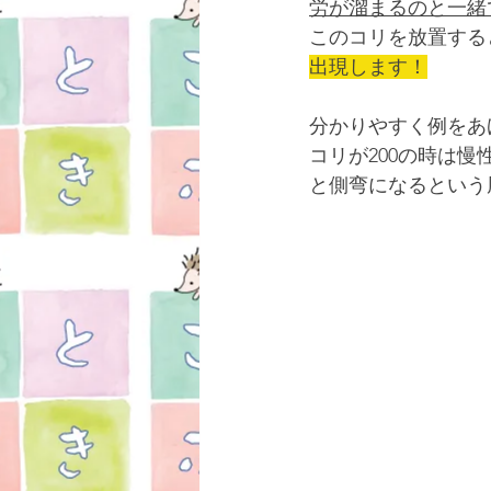
労が溜まるのと一緒
このコリを放置する
出現します！
分かりやすく例をあ
コリが200の時は慢
と側弯になるという