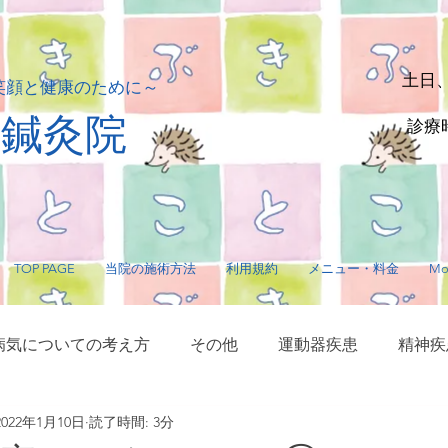
土日
笑顔と健康のために～
貴鍼灸院
診療時
TOP PAGE
当院の施術方法
利用規約
メニュー・料金
Mo
病気についての考え方
その他
運動器疾患
精神疾
2022年1月10日
読了時間: 3分
サージ・指圧
毛髪に関する疾患
内臓疾患
神経