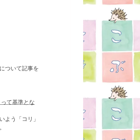
について記事を
よって基準とな
いよう「コリ」
。