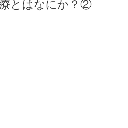
療とはなにか？②
河原出張治療
口コミ
美容鍼