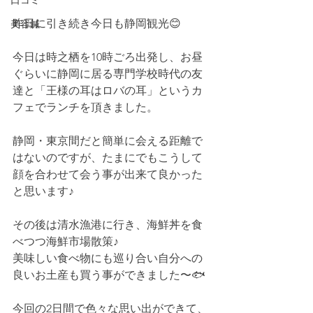
口コミ
昨日に引き続き今日も静岡観光😊
美容鍼
今日は時之栖を10時ごろ出発し、お昼
ぐらいに静岡に居る専門学校時代の友
達と「王様の耳はロバの耳」というカ
フェでランチを頂きました。
静岡・東京間だと簡単に会える距離で
はないのですが、たまにでもこうして
顔を合わせて会う事が出来て良かった
と思います♪
その後は清水漁港に行き、海鮮丼を食
べつつ海鮮市場散策♪
美味しい食べ物にも巡り合い自分への
良いお土産も買う事ができました〜🐟
今回の2日間で色々な思い出ができて、