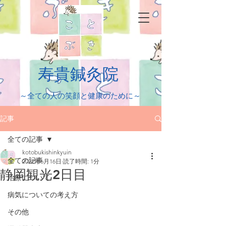
​寿貴鍼灸院
​～全ての人の笑顔と健康のために～
記事
全ての記事
kotobukishinkyuin
全ての記事
2022年6月16日
読了時間: 1分
静岡観光2日目
治療について
病気についての考え方
その他