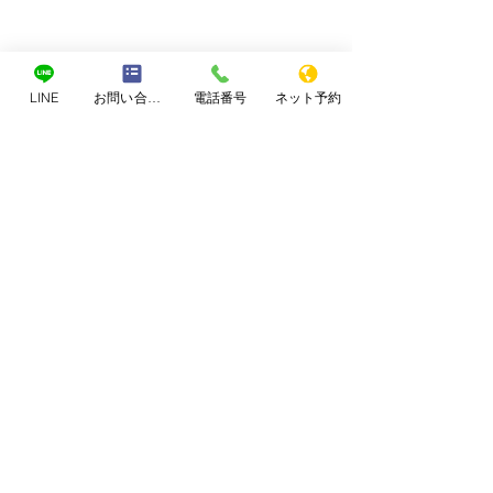
LINE
お問い合わせフォーム
電話番号
ネット予約
コメント
なぜブログを書くのか
コメントを追加…
何をしても大丈
はバランス
お問合せ