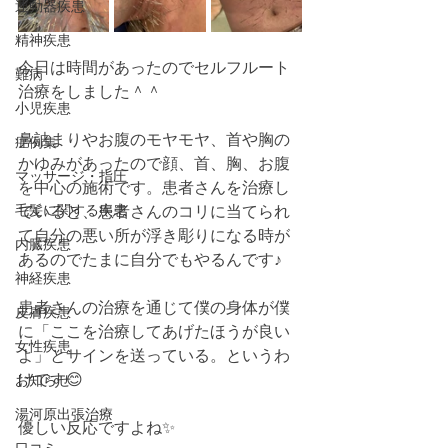
運動器疾患
精神疾患
今日は時間があったのでセルフルート
難病
治療をしました＾＾
小児疾患
鼻詰まりやお腹のモヤモヤ、首や胸の
症例集
かゆみがあったので顔、首、胸、お腹
マッサージ・指圧
を中心の施術です。患者さんを治療し
毛髪に関する疾患
ていると、患者さんのコリに当てられ
て自分の悪い所が浮き彫りになる時が
内臓疾患
あるのでたまに自分でもやるんです♪
神経疾患
患者さんの治療を通じて僕の身体が僕
皮膚疾患
に「ここを治療してあげたほうが良い
女性疾患
よ」とサインを送っている。というわ
けです😊
お知らせ
湯河原出張治療
優しい反応ですよね✨