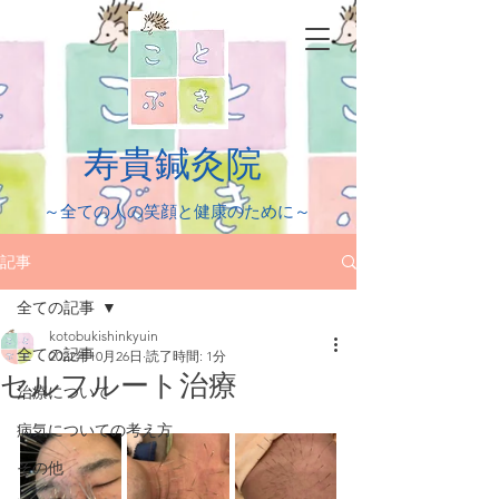
​寿貴鍼灸院
​～全ての人の笑顔と健康のために～
記事
全ての記事
kotobukishinkyuin
全ての記事
2022年10月26日
読了時間: 1分
セルフルート治療
治療について
病気についての考え方
その他