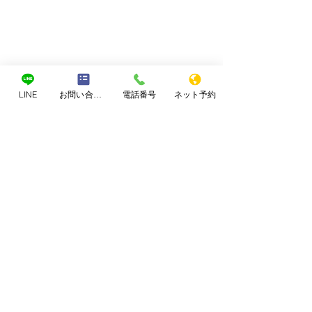
LINE
お問い合わせフォーム
電話番号
ネット予約
コメント
なぜブログを書くのか
コメントを追加…
何をしても大丈
はバランス