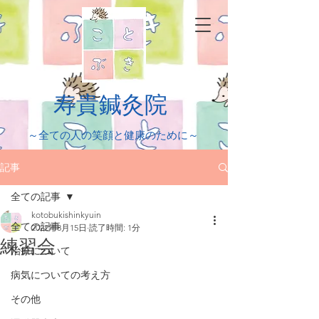
​寿貴鍼灸院
​～全ての人の笑顔と健康のために～
記事
全ての記事
kotobukishinkyuin
全ての記事
2022年8月15日
読了時間: 1分
練習会
治療について
病気についての考え方
その他