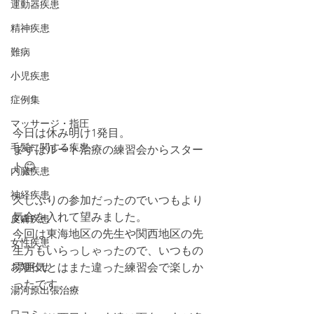
運動器疾患
精神疾患
難病
小児疾患
症例集
マッサージ・指圧
今日は休み明け1発目。
毛髪に関する疾患
まずはルート治療の練習会からスター
ト😊
内臓疾患
神経疾患
久しぶりの参加だったのでいつもより
気合を入れて望みました。
皮膚疾患
今回は東海地区の先生や関西地区の先
女性疾患
生方もいらっしゃったので、いつもの
お知らせ
雰囲気とはまた違った練習会で楽しか
ったです。
湯河原出張治療