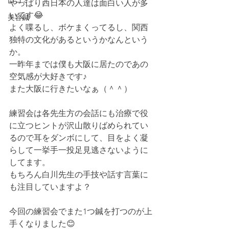
口コミ
やっぱり西日本の人達は面白い人が多
いです😂
美容鍼
よく喋るし、ボケまくってるし、関西
独特の文化があるというかなんという
か。
一昨年までは僕も大阪に居たのであの
空気感が大好きです♪
また大阪に行きたいなぁ（＾＾）
練習会は各先生方の会話にも治療で役
に立つヒントが沢山散りばめられてい
るので耳をダンボにして、目をよく凝
らして一挙手一投足見逃さないように
してます。
もちろん白川先生の手技や話す言葉に
も注目していますよ？
今回の練習会でまた1つ鍼を打つのが上
手くなりました😊