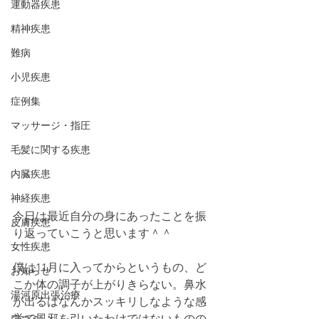
運動器疾患
精神疾患
難病
小児疾患
症例集
マッサージ・指圧
毛髪に関する疾患
内臓疾患
神経疾患
今日は最近自分の身にあったことを振
皮膚疾患
り返っていこうと思います＾＾
女性疾患
僕は11月に入ってからというもの、ど
お知らせ
こか体の調子が上がりきらない。鼻水
湯河原出張治療
が出るはなんかスッキリしなような感
覚で風邪を引いたわけではないものの