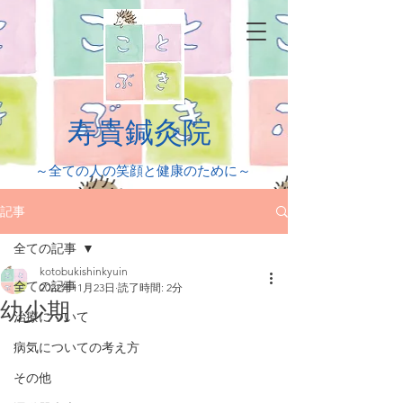
​寿貴鍼灸院
​～全ての人の笑顔と健康のために～
記事
全ての記事
kotobukishinkyuin
全ての記事
2022年11月23日
読了時間: 2分
幼少期
治療について
病気についての考え方
その他