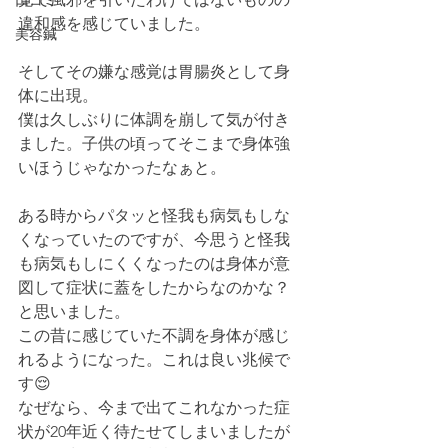
口コミ
違和感を感じていました。
美容鍼
そしてその嫌な感覚は胃腸炎として身
体に出現。
僕は久しぶりに体調を崩して気が付き
ました。子供の頃ってそこまで身体強
いほうじゃなかったなぁと。
ある時からパタッと怪我も病気もしな
くなっていたのですが、今思うと怪我
も病気もしにくくなったのは身体が意
図して症状に蓋をしたからなのかな？
と思いました。
この昔に感じていた不調を身体が感じ
れるようになった。これは良い兆候で
す😌
なぜなら、今まで出てこれなかった症
状が20年近く待たせてしまいましたが