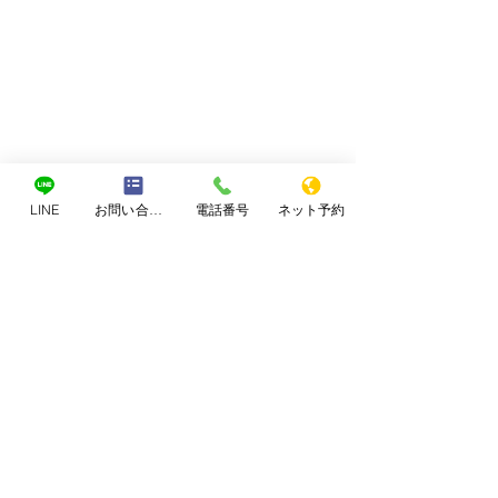
LINE
お問い合わせフォーム
電話番号
ネット予約
コメント
子供の治療につ
腰痛の人にある共通項