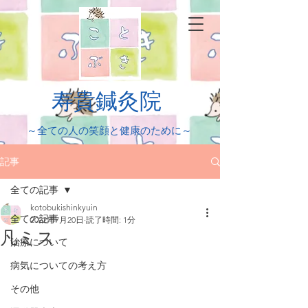
​寿貴鍼灸院
​～全ての人の笑顔と健康のために～
記事
全ての記事
kotobukishinkyuin
全ての記事
2022年7月20日
読了時間: 1分
凡ミス
治療について
病気についての考え方
その他