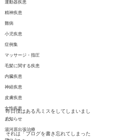
運動器疾患
精神疾患
難病
小児疾患
症例集
マッサージ・指圧
毛髪に関する疾患
内臓疾患
神経疾患
皮膚疾患
女性疾患
昨日僕はある凡ミスをしてしまいまし
た。
お知らせ
湯河原出張治療
それは「ブログを書き忘れてしまった