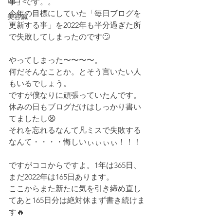
口コミ
事」です。。
今年の目標にしていた「毎日ブログを
美容鍼
更新する事」を2022年も半分過ぎた所
で失敗してしまったのです🙄
やってしまった〜〜〜〜。
何だそんなことか。とそう言いたい人
もいるでしょう。
ですが僕なりに頑張っていたんです。
休みの日もブログだけはしっかり書い
てましたし😫
それを忘れるなんて凡ミスで失敗する
なんて・・・・悔しいぃぃぃぃ！！！
ですがココからですよ。1年は365日、
まだ2022年は165日あります。
ここからまた新たに気を引き締め直し
てあと165日分は絶対休まず書き続けま
す🔥