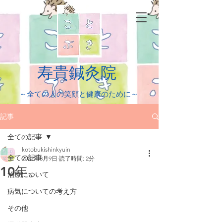
​寿貴鍼灸院
​～全ての人の笑顔と健康のために～
記事
全ての記事
kotobukishinkyuin
全ての記事
2022年8月9日
読了時間: 2分
10年。
治療について
病気についての考え方
その他