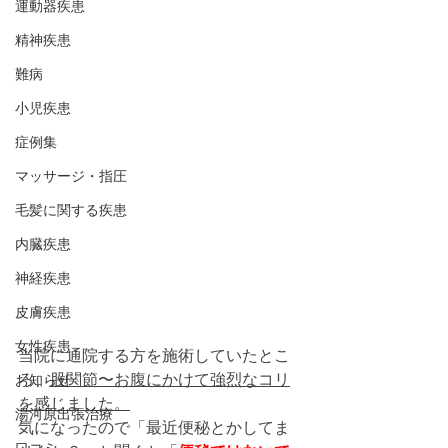
運動器疾患
精神疾患
難病
小児疾患
症例集
マッサージ・指圧
毛髪に関する疾患
内臓疾患
神経疾患
皮膚疾患
女性疾患
当院に通院する方を施術していたとこ
ろ、
股関節〜お腹にかけて強烈なコリ
お知らせ
を感じました。
湯河原出張治療
気になったので「最近便秘とかしてま