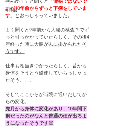
口コミ
せんか？」と聞くと「
便秘ではないで
すが10年前からずっと下痢をしていま
美容鍼
す
」とおっしゃっていました。
よく聞くと9年前から大腸の検査？でず
っと引っかかっていたらしく、その後4
年経った時に大腸がんに掛かられたそ
うです。
仕事も相当きつかったらしく、昔から
身体をそうとう酷使していらっしゃっ
たそう。。。
そしてここからが当院に通いだしてか
らの変化。
先月から身体に変化があり、10年間下
痢だったのがなんと普通の便が出るよ
うになったそうです😊