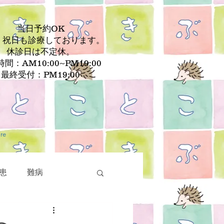
当日予約OK
、祝日も診療しております。
休診日は不定休。
間：AM10:00~PM19:00
最終受付：PM19:00
re
患
難病
疾患
皮膚疾患