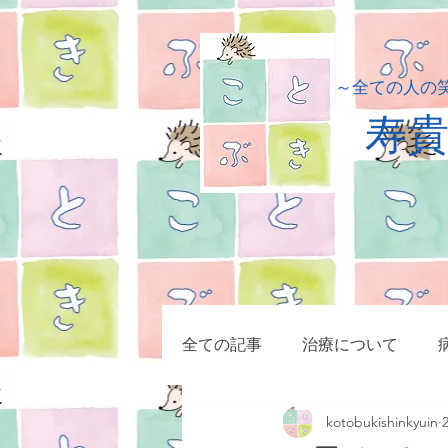
​～全ての人の
​寿
全ての記事
治療について
kotobukishinkyuin
小児疾患
症例集
マッ