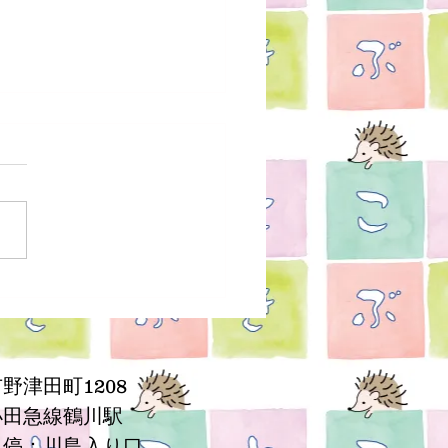
しても大丈夫。あとはバ
ス
野津田町1208
小田急線鶴川駅
ス停：川島入り口