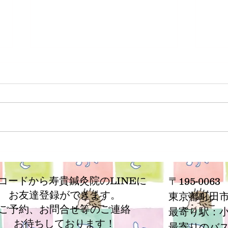
なぜブログを書くのか
何を
ラン
Rコードから寿貴鍼灸院のLINEに
〒195-0063
お友達登録ができます。
​東京都町田市
ご予約、お問合せ等の
ご連絡
最寄り駅：
お待ちしております！
​最寄りのバ