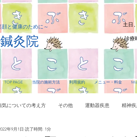
土日
笑顔と健康のために～
貴鍼灸院
診療時
TOP PAGE
当院の施術方法
利用規約
メニュー・料金
Mo
病気についての考え方
その他
運動器疾患
精神疾
2022年9月1日
読了時間: 1分
サージ・指圧
毛髪に関する疾患
内臓疾患
神経