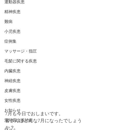
運動器疾患
精神疾患
難病
小児疾患
症例集
マッサージ・指圧
毛髪に関する疾患
内臓疾患
神経疾患
皮膚疾患
女性疾患
お知らせ
7月も今日でおしまいです。
湯河原出張治療
皆さんはどんな7月になったでしょう
か？