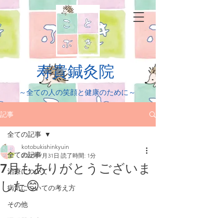
​寿貴鍼灸院
​～全ての人の笑顔と健康のために～
記事
全ての記事
kotobukishinkyuin
全ての記事
2022年7月31日
読了時間: 1分
7月もありがとうございま
治療について
した😊
病気についての考え方
その他