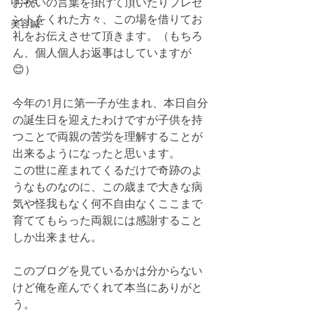
口コミ
お祝いの言葉を掛けて頂いたりプレゼ
ントをくれた方々、この場を借りてお
美容鍼
礼をお伝えさせて頂きます。（もちろ
ん、個人個人お返事はしていますが
😊）
今年の1月に第一子が生まれ、本日自分
の誕生日を迎えたわけですが子供を持
つことで両親の苦労を理解することが
出来るようになったと思います。
この世に産まれてくるだけで奇跡のよ
うなものなのに、この歳まで大きな病
気や怪我もなく何不自由なくここまで
育ててもらった両親には感謝すること
しか出来ません。
このブログを見ているかは分からない
けど俺を産んでくれて本当にありがと
う。