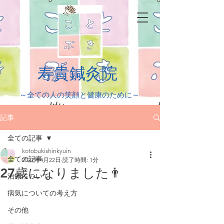
​寿貴鍼灸院
​～全ての人の笑顔と健康のために～
記事
全ての記事
kotobukishinkyuin
全ての記事
2022年4月22日
読了時間: 1分
27歳になりました👨
治療について
病気についての考え方
その他