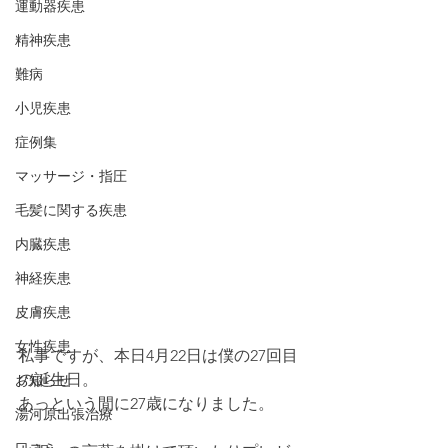
運動器疾患
精神疾患
難病
小児疾患
症例集
マッサージ・指圧
毛髪に関する疾患
内臓疾患
神経疾患
皮膚疾患
女性疾患
私事ですが、本日4月22日は僕の27回目
の誕生日。
お知らせ
あっという間に27歳になりました。
湯河原出張治療