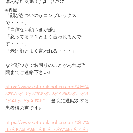
口コミ
はあなた次第！(*´Д｀)ﾅﾝﾂｯﾃ
美容鍼
「顔がきついのがコンプレックス
で・・・」
「自信ない顔つきが嫌」
「怒ってる？？とよく言われるんで
す・・・」
「老け顔とよく言われる・・・」
など顔つきでお困りのことがあれば当
院までご連絡下さい♪
https://www.kotobukinohari.com/%E6%
82%A3%E8%80%85%E6%A7%98%E3%8
1%AE%E5%A3%B0
 　当院に通院をする
患者様の声です♪
https://www.kotobukinohari.com/%E7%
B5%8C%E9%81%8E%E7%97%87%E4%B