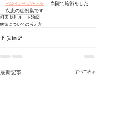
E%8B%E9%9B%86
 　当院で施術をした
疾患の症例集です！
町田
鶴川
ルート治療
病気についての考え方
すべて表示
最新記事