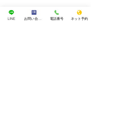
LINE
お問い合わせフォーム
電話番号
ネット予約
コメント
子供の治療について
なぜブログを書
コメントを追加…
お問合せ