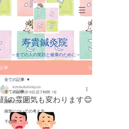
​寿貴鍼灸院
​～全ての人の笑顔と健康のために～
記事
全ての記事
kotobukishinkyuin
全ての記事
2022年5月18日
読了時間: 1分
顔の雰囲気も変わります😊
治療について
病気についての考え方
その他