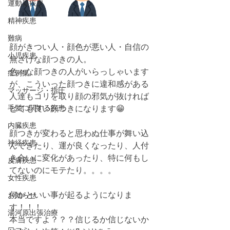
運動器疾患
精神疾患
難病
顔がきつい人・顔色が悪い人・自信の
小児疾患
無さげな顔つきの人。
色々な顔つきの人がいらっしゃいます
症例集
が、こういった顔つきに違和感がある
マッサージ・指圧
人達もコリを取り顔の邪気が抜ければ
毛髪に関する疾患
とても良い顔つきになります😁
内臓疾患
顔つきが変わると思わぬ仕事が舞い込
神経疾患
んできたり、運が良くなったり、人付
き合いに変化があったり、特に何もし
皮膚疾患
てないのにモテたり。。。。
女性疾患
何かといい事が起るようになりま
お知らせ
す！！！
湯河原出張治療
本当ですよ？？？信じるか信じないか