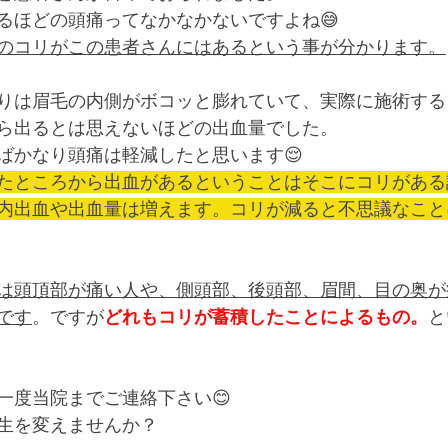
るほどの頭痛ってなかなかないですよね😅
のコリがこの患者さんにはあるという事が分かります。
りは眉毛の内側がボコッと膨れていて、実際に施術する
ら出るとは思えないほどの出血量でした。
ばかなり頭痛は軽減したと思います😌
たところから出血があるということはそこにコリがある
内出血や出血量は増えます。コリが減ると不思議なこと
は頭頂部が痛い人や、側頭部、後頭部、眉間、目の奥が
です
。ですが
どれもコリが蓄積したことによるもの。
と
一度当院までご連絡下さい😊
生を変えませんか？