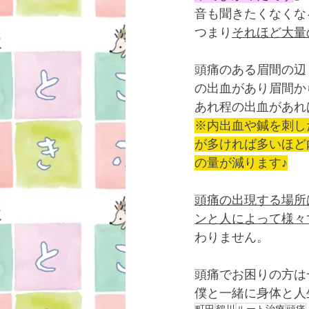
音も聞きたくなくな
つまり
それほど大量
頭痛のある眉間の辺
の出血があり眉間か
あれ程の出血があれ
※内出血や鍼を刺し
が多ければ多いほど
の量が減ります♪
頭痛の出現する場所
ンと人によって様々
わりません。
頭痛でお困りの方は
僕と一緒に身体と人
町田
鶴川
ルート治療
頭痛