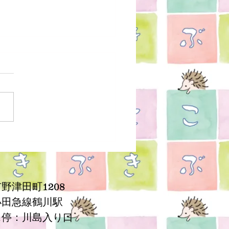
しても大丈夫。あとはバ
ス
野津田町1208
小田急線鶴川駅
ス停：川島入り口