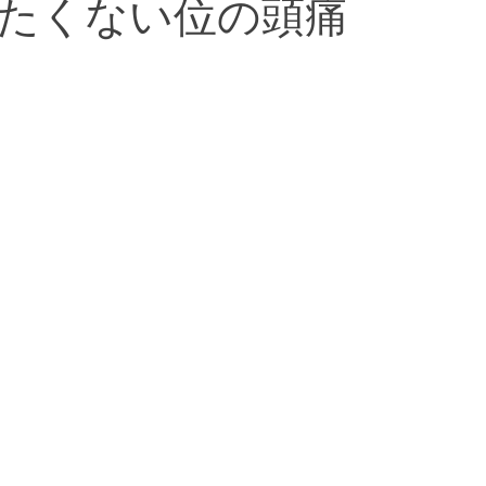
たくない位の頭痛
河原出張治療
口コミ
美容鍼