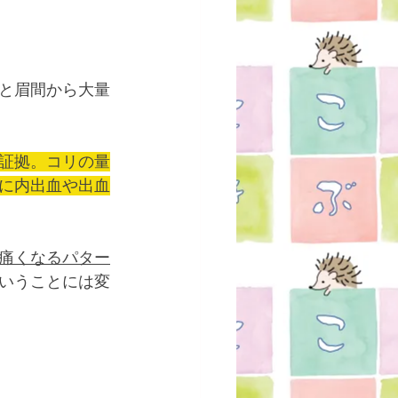
と眉間から大量
証拠。コリの量
に内出血や出血
痛くなるパター
いうことには変