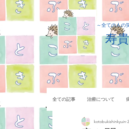
​～全ての人の
​寿
全ての記事
治療について
kotobukishinkyuin
小児疾患
症例集
マッ