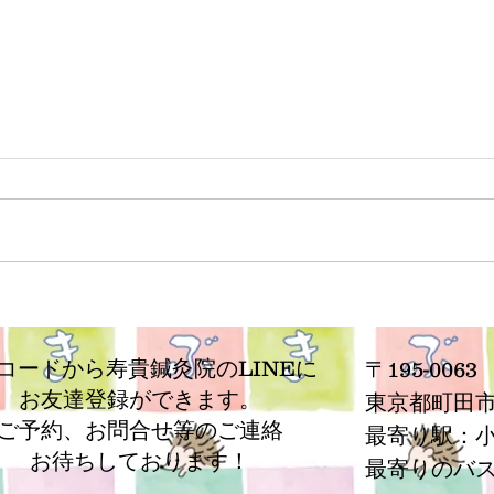
なぜブログを書くのか
何を
ラン
Rコードから寿貴鍼灸院のLINEに
〒195-0063
お友達登録ができます。
​東京都町田市
ご予約、お問合せ等の
ご連絡
最寄り駅：
お待ちしております！
​最寄りのバ