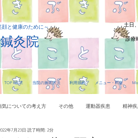
土日
笑顔と健康のために～
貴鍼灸院
診療時
TOP PAGE
当院の施術方法
利用規約
メニュー・料金
Mo
病気についての考え方
その他
運動器疾患
精神疾
2022年7月23日
読了時間: 2分
サージ・指圧
毛髪に関する疾患
内臓疾患
神経