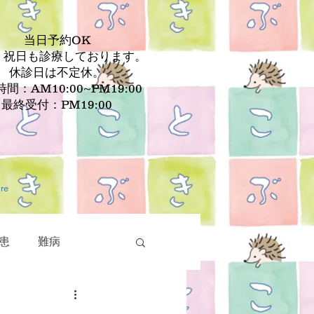
当日予約OK
、祝日も診療しております。
休診日は不定休。
間：AM10:00~PM19:00
最終受付：PM19:00
re
患
難病
疾患
皮膚疾患