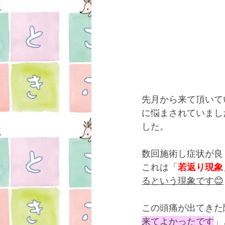
先月から来て頂いて
に悩まされていまし
した。
数回施術し症状が良
これは「
若返り現象
るという現象です😊
この頭痛が出てきた
来てよかったです
」