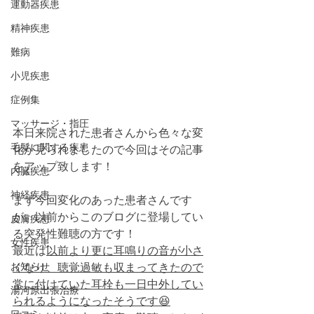
運動器疾患
精神疾患
難病
小児疾患
症例集
マッサージ・指圧
本日来院された患者さんから色々な変
毛髪に関する疾患
化が見られましたので今回はその記事
をアップ致します！
内臓疾患
神経疾患
まず今回変化のあった患者さんです
が、以前からこのブログに登場してい
皮膚疾患
る突発性難聴の方です！
女性疾患
最近は
以前より更に耳鳴りの音が小さ
お知らせ
くなり、聴覚過敏も収まってきたので
常に付けていた耳栓も一日中外してい
湯河原出張治療
られるようになったそうです😆