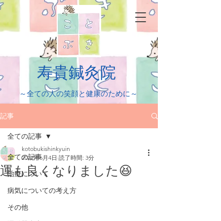
​寿貴鍼灸院
​～全ての人の笑顔と健康のために～
記事
全ての記事
kotobukishinkyuin
全ての記事
2022年6月4日
読了時間: 3分
運も良くなりました😆
治療について
病気についての考え方
その他