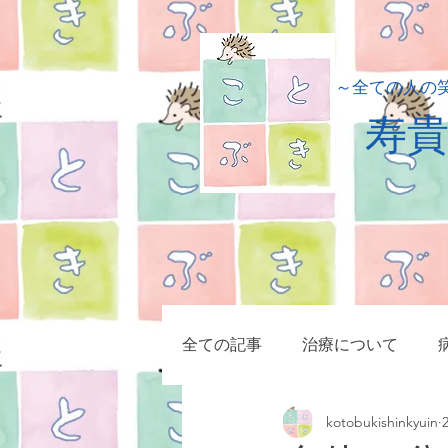
​～全ての人の
​寿
全ての記事
治療について
kotobukishinkyuin
小児疾患
症例集
マッ