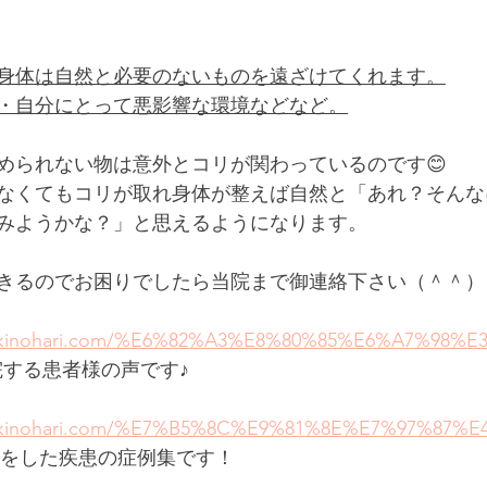
身体は自然と必要のないものを遠ざけてくれます。
・自分にとって悪影響な環境などなど。
められない物は意外とコリが関わっているのです😊
なくてもコリが取れ身体が整えば自然と「あれ？そんな
みようかな？」と思えるようになります。
きるのでお困りでしたら当院まで御連絡下さい（＾＾）
bukinohari.com/%E6%82%A3%E8%80%85%E6%A7%98%
院する患者様の声です♪
obukinohari.com/%E7%B5%8C%E9%81%8E%E7%97%87
術をした疾患の症例集です！