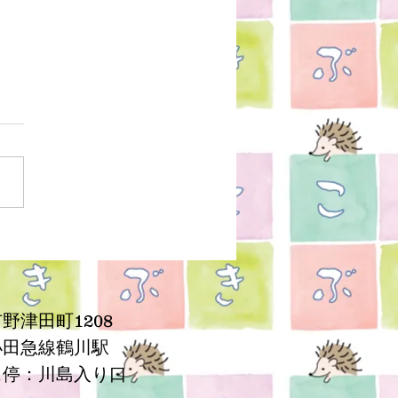
ブログを書くのか
野津田町1208
小田急線鶴川駅
ス停：川島入り口