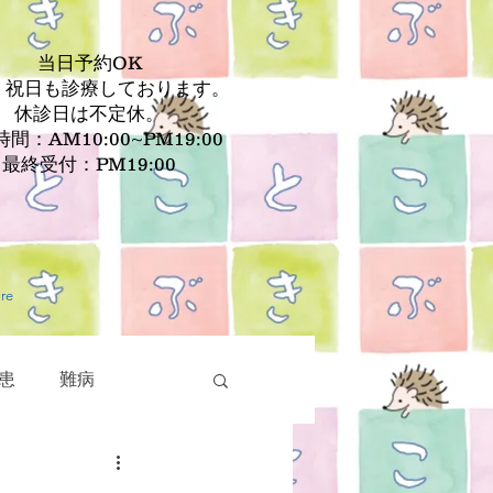
当日予約OK
、祝日も診療しております。
休診日は不定休。
間：AM10:00~PM19:00
最終受付：PM19:00
re
患
難病
疾患
皮膚疾患