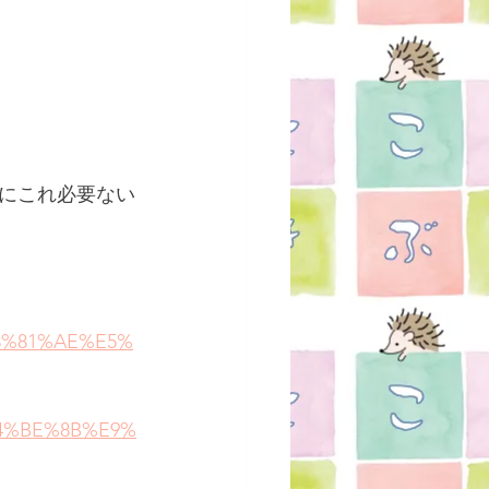
にこれ必要ない
E3%81%AE%E5%
%E4%BE%8B%E9%