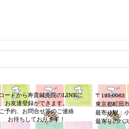
子供の治療について
なぜ
Rコードから寿貴鍼灸院のLINEに
〒195-0063
お友達登録ができます。
​東京都町田市
ご予約、お問合せ等の
ご連絡
最寄り駅：
お待ちしております！
​最寄りのバ