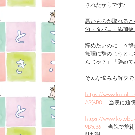
されたからです♪
悪いものが取れると
酒・タバコ・添加物
辞めたいのに中々辞
無理に辞めようとし
んじゃ？」「辞めて
そんな悩みも解決で
https://www.koto
A3%B0
 　当院に通
https://www.kot
9B%86
 　当院で施
町田
鶴川