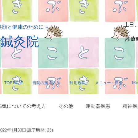
土日
笑顔と健康のために～
貴鍼灸院
診療時
TOP PAGE
当院の施術方法
利用規約
メニュー・料金
Mo
病気についての考え方
その他
運動器疾患
精神疾
2022年1月30日
読了時間: 2分
サージ・指圧
毛髪に関する疾患
内臓疾患
神経