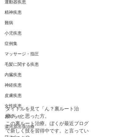
運動器疾患
精神疾患
難病
小児疾患
症例集
マッサージ・指圧
毛髪に関する疾患
内臓疾患
神経疾患
皮膚疾患
女性疾患
タイトルを見て「ん？裏ルート治
療？」と思った方。
お知らせ
この裏ルート治療。ぼくが最近ブログ
湯河原出張治療
で新しく技を習得中です。と言ってい