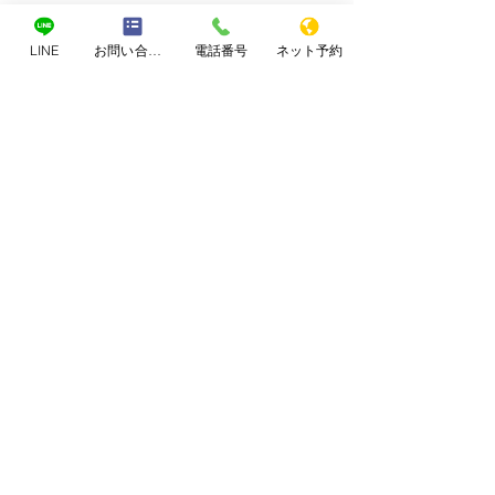
LINE
お問い合わせフォーム
電話番号
ネット予約
コメント
子供の治療について
なぜブログを書
コメントを追加…