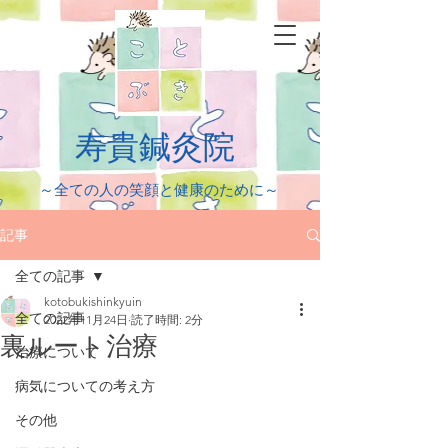
​寿貴鍼灸院
​～全ての人の笑顔と健康のために～
記事
全ての記事
kotobukishinkyuin
全ての記事
2022年11月24日
読了時間: 2分
裏ルート治療
治療について
病気についての考え方
その他