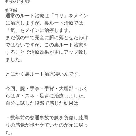
口コミ
た奴です😊
美容鍼
通常のルート治療は「コリ」をメイン
に治療しますが、裏ルート治療では
「気」をメインに治療します。
まだ僕の中で完全に腑に落とせたわけ
ではないですが、この裏ルート治療を
することで治療効果が更にアップ致し
ました。
とにかく裏ルート治療凄いんです。
今回、腕・手掌・手背・大腿部・ふく
らはぎ・スネ・足背に治療しました。
自分に試した段階で感じた効果は
・数年前の交通事故で膝を負傷し膝周
りの感覚がボヤケていたのが元に戻っ
た。