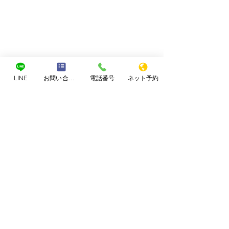
LINE
お問い合わせフォーム
電話番号
ネット予約
コメント
なぜブログを書くのか
コメントを追加…
何をしても大丈
はバランス