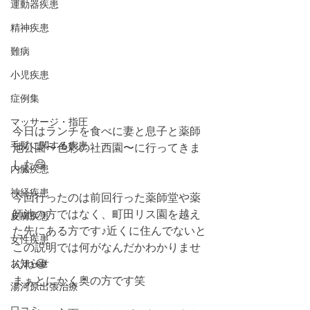
運動器疾患
精神疾患
難病
小児疾患
症例集
マッサージ・指圧
今日はランチを食べに妻と息子と薬師
毛髪に関する疾患
池公園〜色彩の社西園〜に行ってきま
した😄
内臓疾患
神経疾患
今回行ったのは前回行った薬師堂や薬
師池の方ではなく、町田リス園を越え
皮膚疾患
た先にある方です♪近くに住んでないと
女性疾患
この説明では何がなんだかわかりませ
お知らせ
んね😂
まぁとにかく奥の方です笑
湯河原出張治療