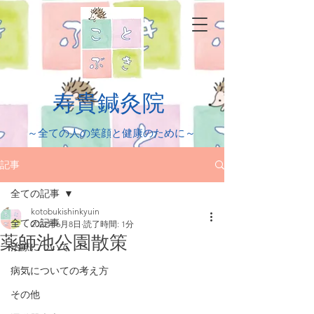
​寿貴鍼灸院
​～全ての人の笑顔と健康のために～
記事
全ての記事
kotobukishinkyuin
全ての記事
2022年6月8日
読了時間: 1分
薬師池公園散策
治療について
病気についての考え方
その他