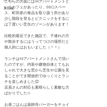
口コミ
こちらの方面には44アパートメントと
いうカフェがあったり、BBQスペー
美容鍼
ス、町田産の食品を取り扱う所があり
少し階段を登るとピクニックをするに
は丁度いい芝生のゾーンがあります！
比較的最近できた施設で、子連れの方
や散歩するにはうってつけの場所だと
個人的にはおもいました（＾＾）
ランチは44アパートメントさんで頂い
たのですが、内装や建物自体とてもお
しゃれで大きな窓から芝生や公園を見
ることができ開放的でゆっくりとラン
チを楽しめました😊
店員さんの対応も素晴らしく素敵な方
ばかりでした✩
お昼ごはんは薬師寺バーガーをチョイ