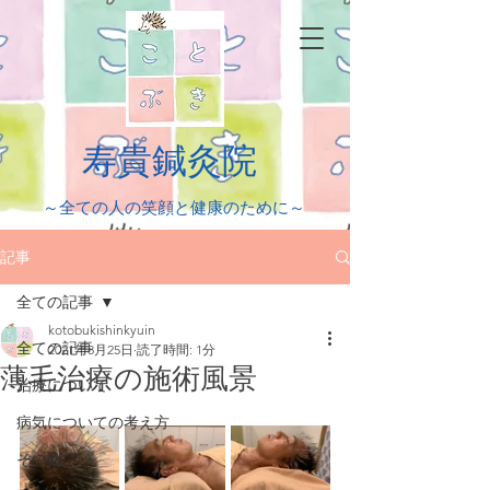
​寿貴鍼灸院
​～全ての人の笑顔と健康のために～
記事
全ての記事
kotobukishinkyuin
全ての記事
2021年8月25日
読了時間: 1分
薄毛治療の施術風景
治療について
病気についての考え方
その他