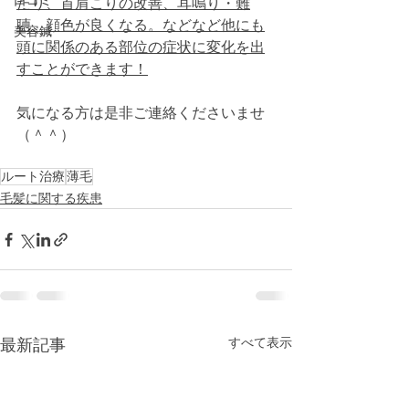
口コミ
たり、首肩こりの改善、耳鳴り・難
聴、顔色が良くなる。などなど他にも
美容鍼
頭に関係のある部位の症状に変化を出
すことができます！
気になる方は是非ご連絡くださいませ
（＾＾）
ルート治療
薄毛
毛髪に関する疾患
すべて表示
最新記事