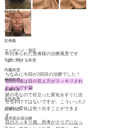
運動器疾患
精神疾患
難病
小児疾患
症例集
マッサージ・指圧
昨日来られた患者様の治療風景です
毛髪に関する疾患
（＾＾）
内臓疾患
ちなみに今回が2回目の治療でした！
神経疾患
前回の後は目の見え方がスッキリされ
たようです😁
皮膚疾患
髪の毛なので目立った変化をすぐに出
女性疾患
せるわけではないですが、こういった2
次的な変化は色々出すことができま
お知らせ
す。
湯河原出張治療
目のスッキリ感、思考がクリアになっ