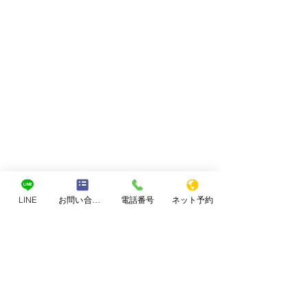
LINE
お問い合わせフォーム
電話番号
ネット予約
コメント
薄毛や抜け毛
20年来の抜け毛
コメントを追加…