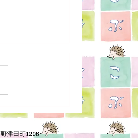
年来の抜け毛
野津田町1208