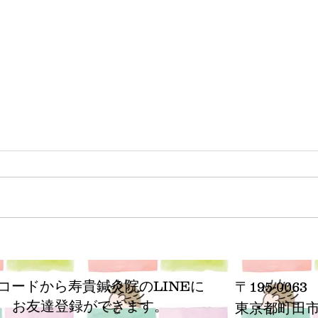
薄毛や抜け毛
20
Rコードから寿貴鍼灸院のLINEに
〒195-0063
お友達登録ができます。
​東京都町田市