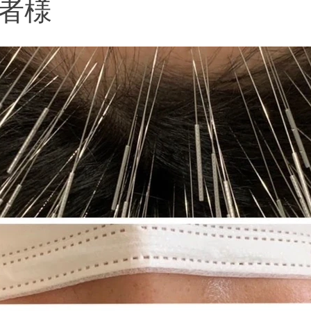
者様
河原出張治療
口コミ
美容鍼