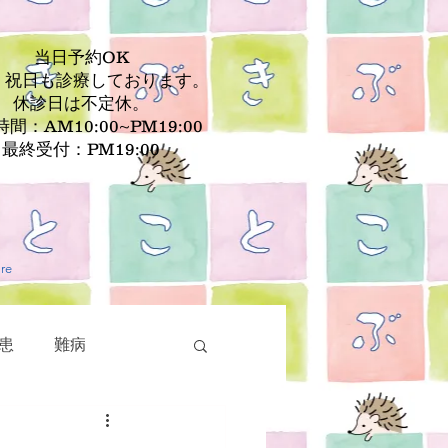
当日予約OK
、祝日も診療しております。
休診日は不定休。
間：AM10:00~PM19:00
最終受付：PM19:00
re
患
難病
疾患
皮膚疾患