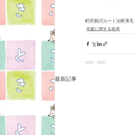
町田
鶴川
ルート治療
薄毛
毛髪に関する疾患
最新記事