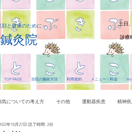
土日
笑顔と健康のために～
貴鍼灸院
診療時
TOP PAGE
当院の施術方法
利用規約
メニュー・料金
Mo
病気についての考え方
その他
運動器疾患
精神疾
2022年10月27日
読了時間: 2分
サージ・指圧
毛髪に関する疾患
内臓疾患
神経