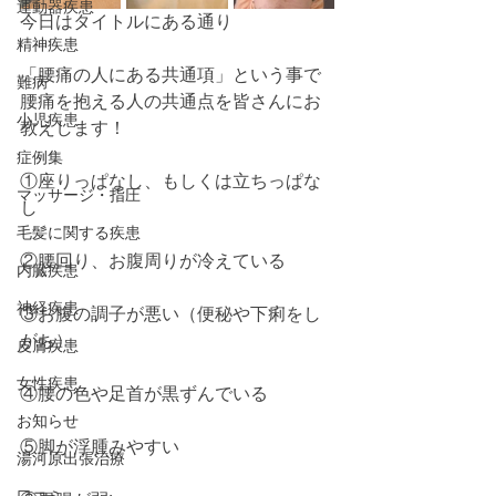
運動器疾患
今日はタイトルにある通り
精神疾患
「腰痛の人にある共通項」という事で
難病
腰痛を抱える人の共通点を皆さんにお
小児疾患
教えします！
症例集
①座りっぱなし、もしくは立ちっぱな
マッサージ・指圧
し
毛髪に関する疾患
②腰回り、お腹周りが冷えている
内臓疾患
神経疾患
③お腹の調子が悪い（便秘や下痢をし
がち）
皮膚疾患
女性疾患
④腰の色や足首が黒ずんでいる
お知らせ
⑤脚が浮腫みやすい
湯河原出張治療