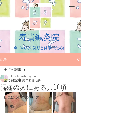
​寿貴鍼灸院
​～全ての人の笑顔と健康のために～
記事
全ての記事
kotobukishinkyuin
全ての記事
6月11日
読了時間: 2分
腰痛の人にある共通項
治療について
病気についての考え方
その他