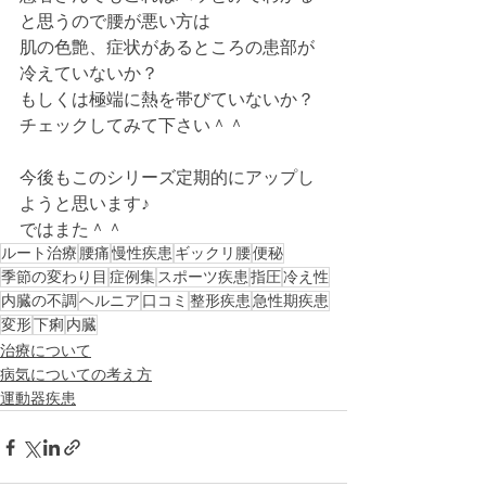
と思うので腰が悪い方は
肌の色艶、症状があるところの患部が
冷えていないか？
もしくは極端に熱を帯びていないか？
チェックしてみて下さい＾＾
今後もこのシリーズ定期的にアップし
ようと思います♪
ではまた＾＾
ルート治療
腰痛
慢性疾患
ギックリ腰
便秘
季節の変わり目
症例集
スポーツ疾患
指圧
冷え性
内臓の不調
ヘルニア
口コミ
整形疾患
急性期疾患
変形
下痢
内臓
治療について
病気についての考え方
運動器疾患