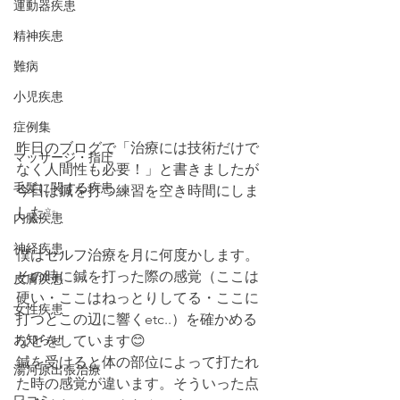
運動器疾患
精神疾患
難病
小児疾患
症例集
昨日のブログで「治療には技術だけで
マッサージ・指圧
なく人間性も必要！」と書きましたが
毛髪に関する疾患
今日は鍼を打つ練習を空き時間にしま
した✨
内臓疾患
神経疾患
僕はセルフ治療を月に何度かします。
その時に鍼を打った際の感覚（ここは
皮膚疾患
硬い・ここはねっとりしてる・ここに
女性疾患
打つとこの辺に響くetc..）を確かめる
お知らせ
などをしています😊
鍼を受けると体の部位によって打たれ
湯河原出張治療
た時の感覚が違います。そういった点