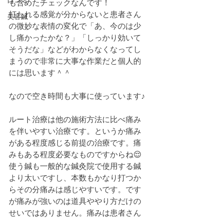
口コミ
も含めたチェックなんです！
打たれる感覚が分からないと患者さん
美容鍼
の微妙な表情の変化で「あ、今のは少
し痛かったかな？」「しっかり効いて
そうだな」などがわからなくなってし
まうので非常に大事な作業だと個人的
には思います＾＾
なので空き時間も大事に使っています♪
ルート治療は他の施術方法に比べ痛み
を伴いやすい治療です。というか痛み
がある程度感じる前提の治療です。痛
みもある程度必要なものですからね😌
使う鍼も一般的な鍼灸院で使用する鍼
より太いですし、本数もかなり打つか
らその分痛みは感じやすいです。です
が痛みが強いのは道具ややり方だけの
せいではありません。痛みは患者さん