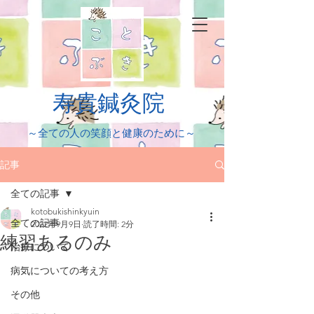
​寿貴鍼灸院
​～全ての人の笑顔と健康のために～
記事
全ての記事
kotobukishinkyuin
全ての記事
2022年9月9日
読了時間: 2分
練習あるのみ
治療について
病気についての考え方
その他