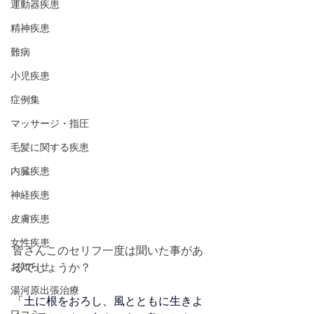
運動器疾患
精神疾患
難病
小児疾患
症例集
マッサージ・指圧
毛髪に関する疾患
内臓疾患
神経疾患
皮膚疾患
女性疾患
皆さんこのセリフ一度は聞いた事があ
お知らせ
るでしょうか？
湯河原出張治療
「土に根をおろし、風とともに生きよ