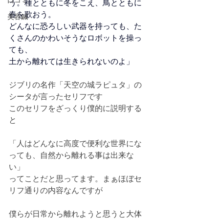
口コミ
う。種とともに冬をこえ、鳥とともに
春を歌おう。
美容鍼
どんなに恐ろしい武器を持っても、た
くさんのかわいそうなロボットを操っ
ても、
土から離れては生きられないのよ」 
ジブリの名作「天空の城ラピュタ」の
シータが言ったセリフです
このセリフをざっくり僕的に説明する
と
「人はどんなに高度で便利な世界にな
っても、自然から離れる事は出来な
い」
ってことだと思ってます。まぁほぼセ
リフ通りの内容なんですが
僕らが日常から離れようと思うと大体