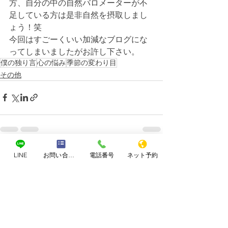
方、自分の中の自然バロメーターが不
足している方は是非自然を摂取しまし
ょう！笑
今回はすごーくいい加減なブログにな
ってしまいましたがお許し下さい。
僕の独り言
心の悩み
季節の変わり目
その他
すべて表示
LINE
お問い合わせフォーム
電話番号
ネット予約
最新記事