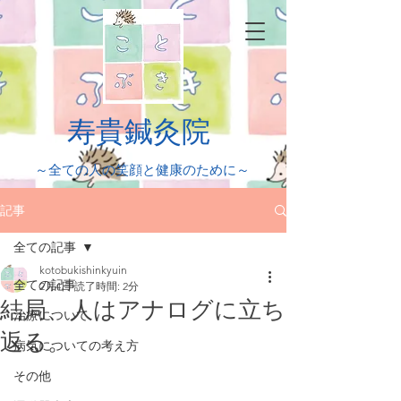
​寿貴鍼灸院
​～全ての人の笑顔と健康のために～
記事
全ての記事
kotobukishinkyuin
全ての記事
2月4日
読了時間: 2分
結局、人はアナログに立ち
治療について
返る。
病気についての考え方
その他