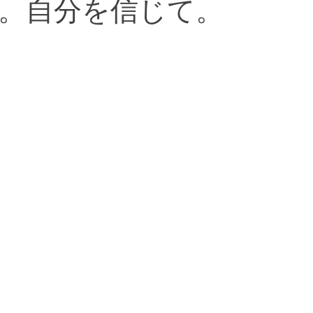
。自分を信じて。
河原出張治療
口コミ
美容鍼