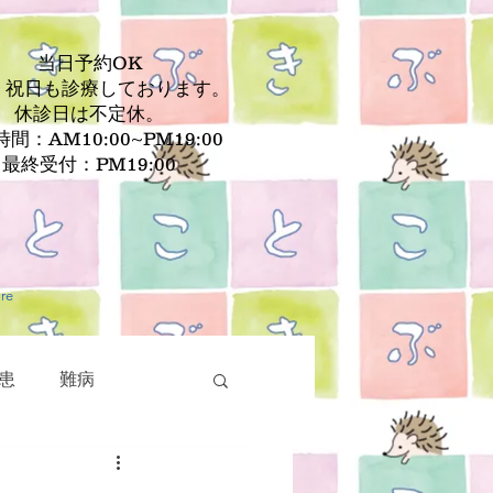
当日予約OK
、祝日も診療しております。
休診日は不定休。
間：AM10:00~PM19:00
最終受付：PM19:00
re
患
難病
疾患
皮膚疾患