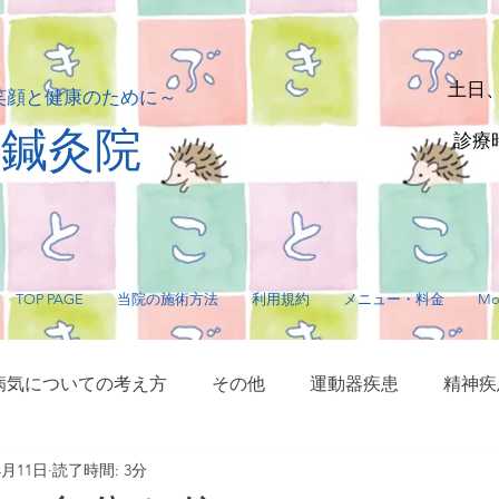
土日
笑顔と健康のために～
貴鍼灸院
診療時
TOP PAGE
当院の施術方法
利用規約
メニュー・料金
Mo
病気についての考え方
その他
運動器疾患
精神疾
4月11日
読了時間: 3分
サージ・指圧
毛髪に関する疾患
内臓疾患
神経