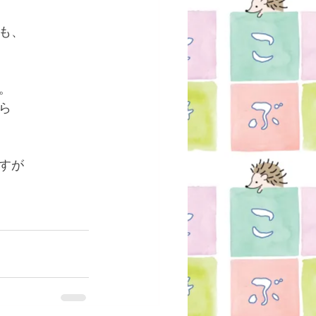
も、
。
ら
すが