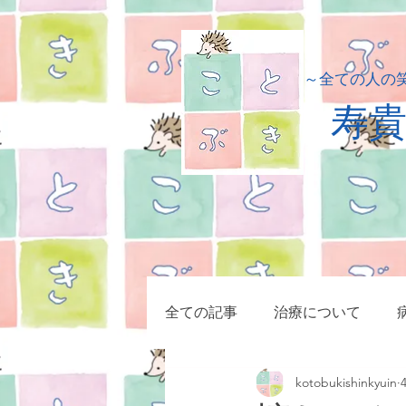
​～全ての人の
​寿
全ての記事
治療について
kotobukishinkyuin
小児疾患
症例集
マッ