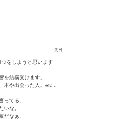
先日
1つをしようと思います
響を結構受けます。
本や出会った人。etc...
言ってる。
たいな。
敵だなぁ。