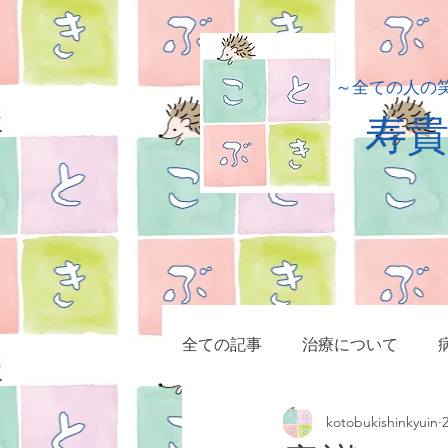
​～全ての人の
​寿
全ての記事
治療について
kotobukishinkyuin
小児疾患
症例集
マッ