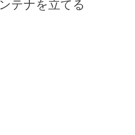
ンテナを立てる
河原出張治療
口コミ
美容鍼