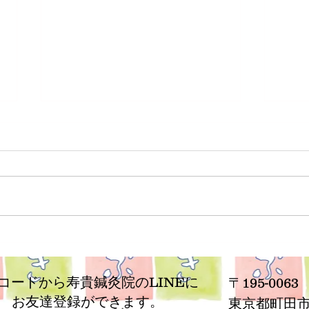
子供の治療について
なぜ
Rコードから寿貴鍼灸院のLINEに
〒195-0063
お友達登録ができます。
​東京都町田市