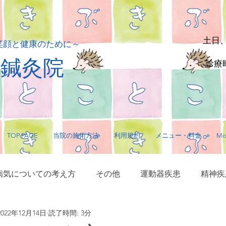
土日
笑顔と健康のために～
貴鍼灸院
診療時
TOP PAGE
当院の施術方法
利用規約
メニュー・料金
Mo
病気についての考え方
その他
運動器疾患
精神疾
2022年12月14日
読了時間: 3分
サージ・指圧
毛髪に関する疾患
内臓疾患
神経