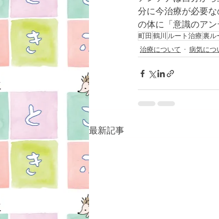
分に今治療が必要な
の体に「意識のアン
町田
鶴川
ルート治療
裏ル
治療について
病気につ
最新記事