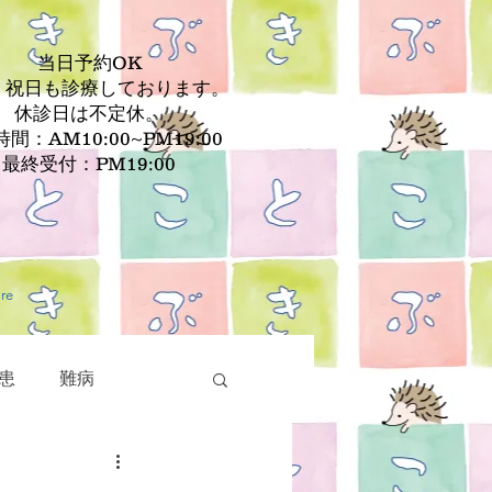
当日予約OK
、祝日も診療しております。
休診日は不定休。
間：AM10:00~PM19:00
最終受付：PM19:00
re
患
難病
疾患
皮膚疾患