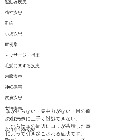
運動器疾患
精神疾患
難病
小児疾患
症例集
マッサージ・指圧
毛髪に関する疾患
内臓疾患
神経疾患
皮膚疾患
女性疾患
頭が回らない・集中力がない・目の前
の出来事に上手く対処できない。
お知らせ
これらは頭の周辺にコリが蓄積した事
湯河原出張治療
によって引き起こされる症状です。