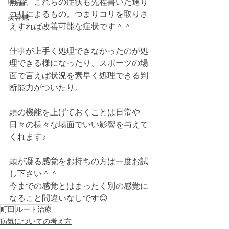
口コミ
無論、これらの症状も先程書いた通り
コリによるもの。つまりコリを取りさ
美容鍼
えすれば改善可能な症状です＾＾
仕事が上手く処理できなかったのが処
理できる様になったり、スポーツの場
面で言えば状況を素早く処理できる判
断能力がついたり。
頭の機能を上げておくことは日常や
日々の様々な場面でいい影響を与えて
くれます♪
頭が凝る感覚をお持ちの方は一度お試
し下さい＾＾
今までの感覚とはまったく別の感覚に
なること間違いなしです😊
町田
ルート治療
病気についての考え方