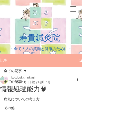
​寿貴鍼灸院
​～全ての人の笑顔と健康のために～
記事
全ての記事
kotobukishinkyuin
全ての記事
2022年11月5日
読了時間: 1分
情報処理能力🧠
治療について
病気についての考え方
その他