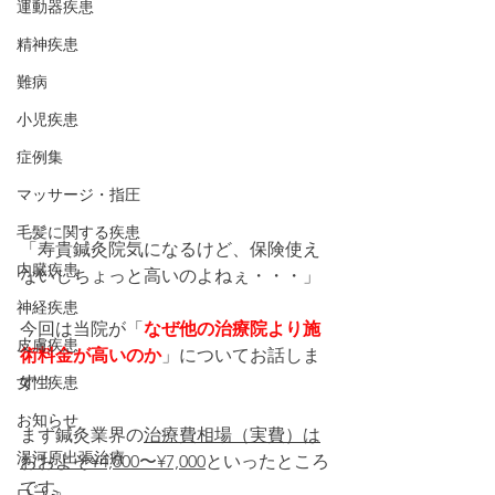
運動器疾患
精神疾患
難病
小児疾患
症例集
マッサージ・指圧
毛髪に関する疾患
「寿貴鍼灸院気になるけど、保険使え
内臓疾患
ないしちょっと高いのよねぇ・・・」
神経疾患
今回は当院が「
なぜ他の治療院より施
皮膚疾患
術料金が高いのか
」についてお話しま
す！
女性疾患
お知らせ
まず鍼灸業界の
治療費相場（実費）は
湯河原出張治療
おおよそ¥4,000〜¥7,000
といったところ
です。