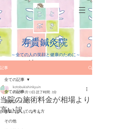
​寿貴鍼灸院
​～全ての人の笑顔と健康のために～
記事
全ての記事
kotobukishinkyuin
全ての記事
2022年1月13日
読了時間: 3分
当院の施術料金が相場より
治療について
高い訳。。。
病気についての考え方
その他