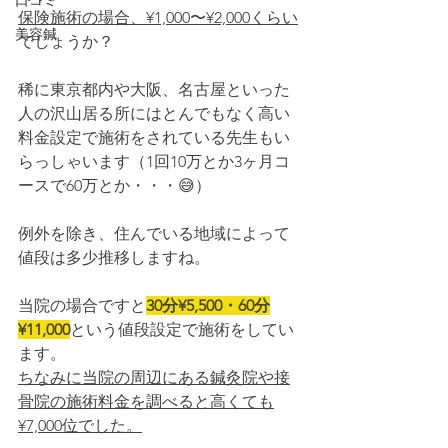
口コミ
保険施術の場合、¥1,000〜¥2,000くらい
美容鍼
でしょうか？
稀に東京都内や大阪、名古屋といった
人の沢山居る所にはとんでもなく高い
料金設定で施術をされている先生もい
らっしゃいます（1回10万とか3ヶ月コ
ースで60万とか・・・😅）
例外を除き、住んでいる地域によって
値段は多少推移しますね。
当院の場合ですと
30分¥5,500・60分
¥11,000
という値段設定で施術をしてい
ます。
ちなみに当院の周辺にある鍼灸院や接
骨院の施術料金を調べると高くても
¥7,000位でした。