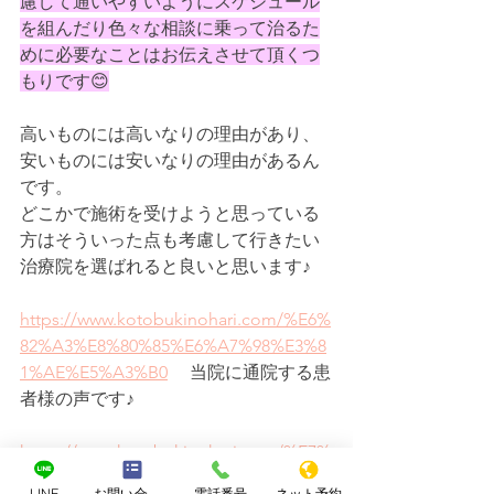
慮して通いやすいようにスケジュール
を組んだり色々な相談に乗って治るた
めに必要なことはお伝えさせて頂くつ
もりです😊
高いものには高いなりの理由があり、
安いものには安いなりの理由があるん
です。
どこかで施術を受けようと思っている
方はそういった点も考慮して行きたい
治療院を選ばれると良いと思います♪
https://www.kotobukinohari.com/%E6%
82%A3%E8%80%85%E6%A7%98%E3%8
1%AE%E5%A3%B0
 　当院に通院する患
者様の声です♪
https://www.kotobukinohari.com/%E7%
B5%8C%E9%81%8E%E7%97%87%E4%B
LINE
お問い合わせフォーム
電話番号
ネット予約