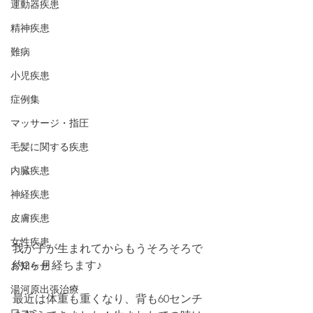
運動器疾患
精神疾患
難病
小児疾患
症例集
マッサージ・指圧
毛髪に関する疾患
内臓疾患
神経疾患
皮膚疾患
女性疾患
我が子が生まれてからもうそろそろで
約2ヶ月経ちます♪
お知らせ
湯河原出張治療
最近は体重も重くなり、背も60センチ