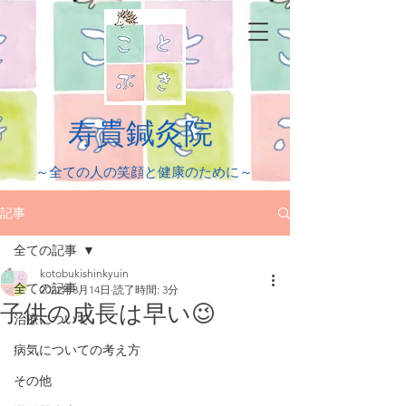
​寿貴鍼灸院
​～全ての人の笑顔と健康のために～
記事
全ての記事
kotobukishinkyuin
全ての記事
2022年3月14日
読了時間: 3分
子供の成長は早い😉
治療について
病気についての考え方
その他