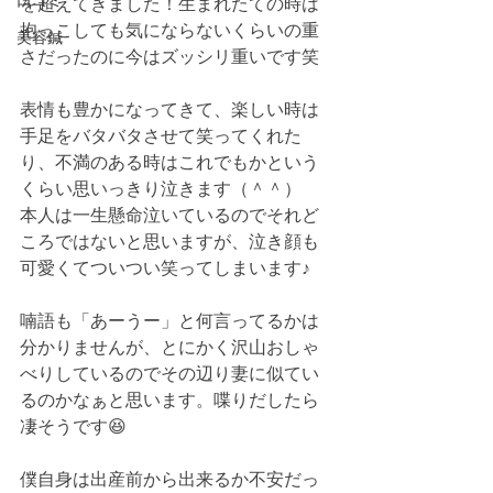
口コミ
を超えてきました！生まれたての時は
抱っこしても気にならないくらいの重
美容鍼
さだったのに今はズッシリ重いです笑
表情も豊かになってきて、楽しい時は
手足をバタバタさせて笑ってくれた
り、不満のある時はこれでもかという
くらい思いっきり泣きます（＾＾）
本人は一生懸命泣いているのでそれど
ころではないと思いますが、泣き顔も
可愛くてついつい笑ってしまいます♪
喃語も「あーうー」と何言ってるかは
分かりませんが、とにかく沢山おしゃ
べりしているのでその辺り妻に似てい
るのかなぁと思います。喋りだしたら
凄そうです😆
僕自身は出産前から出来るか不安だっ