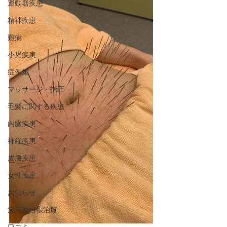
運動器疾患
精神疾患
難病
小児疾患
症例集
マッサージ・指圧
毛髪に関する疾患
内臓疾患
神経疾患
皮膚疾患
女性疾患
お知らせ
湯河原出張治療