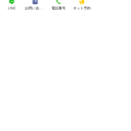
LINE
お問い合わせフォーム
電話番号
ネット予約
コメント
生理痛
5年間続く鼻詰
コメントを追加…