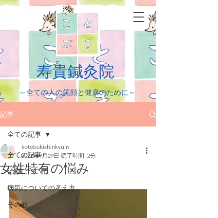
​寿貴鍼灸院
​～全ての人の笑顔と健康のために～
記事
全ての記事
kotobukishinkyuin
全ての記事
2022年9月29日
読了時間: 2分
女性特有の悩み
治療について
病気についての考え方
その他