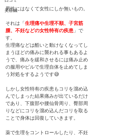
口コミ
男性にはなくて女性にしか無いもの。
美容鍼
それは「
生理痛や生理不順、子宮筋
腫、不妊などの女性特有の疾患
」で
す。
生理痛などは酷いと動けなくなってし
まうほどの痛みに襲われる事もあるよ
うで、痛みを緩和させるには痛み止め
の服用やピルで生理自体を止めてしま
う対処をするようです😅
しかし女性特有の疾患もコリを溜め込
んでしまった結果痛みが出ているだけ
であり、下腹部や腰仙骨周り、臀部周
りなどにコリを溜め込んだコリを取る
ことで身体は回復していきます。
薬で生理をコントロールしたり、不妊