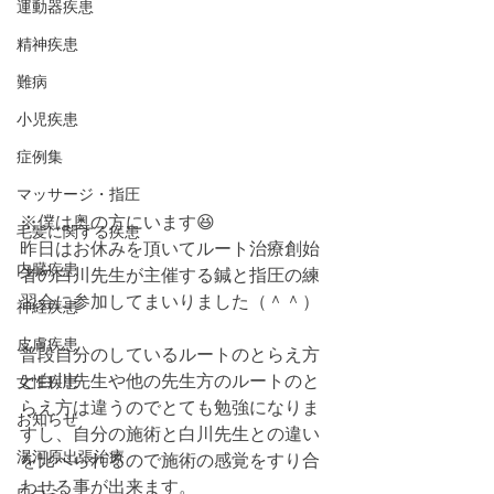
運動器疾患
精神疾患
難病
小児疾患
症例集
マッサージ・指圧
※僕は奥の方にいます😆
毛髪に関する疾患
昨日はお休みを頂いてルート治療創始
内臓疾患
者の白川先生が主催する鍼と指圧の練
習会に参加してまいりました（＾＾）
神経疾患
皮膚疾患
普段自分のしているルートのとらえ方
と白川先生や他の先生方のルートのと
女性疾患
らえ方は違うのでとても勉強になりま
お知らせ
すし、自分の施術と白川先生との違い
湯河原出張治療
を比べられるので施術の感覚をすり合
わせる事が出来ます。