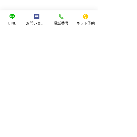
LINE
お問い合わせフォーム
電話番号
ネット予約
コメント
なぜブログを書くのか
コメントを追加…
何をしても大丈
はバランス
お問合せ