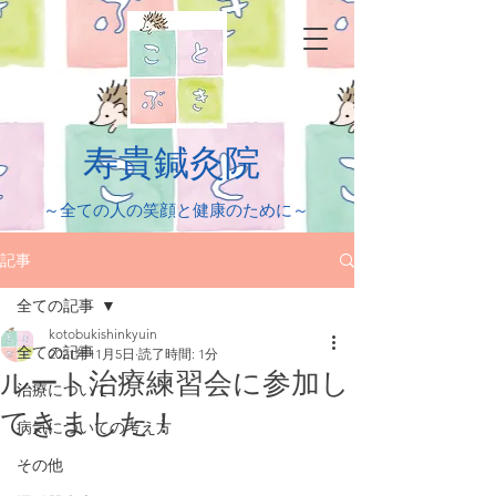
​寿貴鍼灸院
​～全ての人の笑顔と健康のために～
記事
全ての記事
kotobukishinkyuin
全ての記事
2021年11月5日
読了時間: 1分
ルート治療練習会に参加し
治療について
てきました！
病気についての考え方
その他