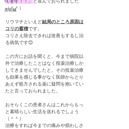
口コミ
てます！！」
と喜んでおられました
（＾＾）
美容鍼
リウマチといえど
結局のところ原因は
コリの蓄積
です。
コリさえ除去できれば改善もするし治
る病気です😊
この方にお話を聞くと、今まで病院以
外で治療したことはなく投薬治療しか
してきませんでしたと。その投薬治療
も効果を感じる事がなく医師からとり
あえず処方される薬に疑問を抱いてい
たと言っておられました。
おそらくこの患者さんはこれからもっ
と素晴らしい生活を送れるでしょう
（＾＾）
治療をすれば今までの痛みや煩わしさ