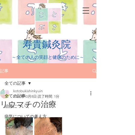
​寿貴鍼灸院
​～全ての人の笑顔と健康のために～
記事
全ての記事
kotobukishinkyuin
全ての記事
2021年10月8日
読了時間: 1分
リウマチの治療
治療について
病気についての考え方
その他