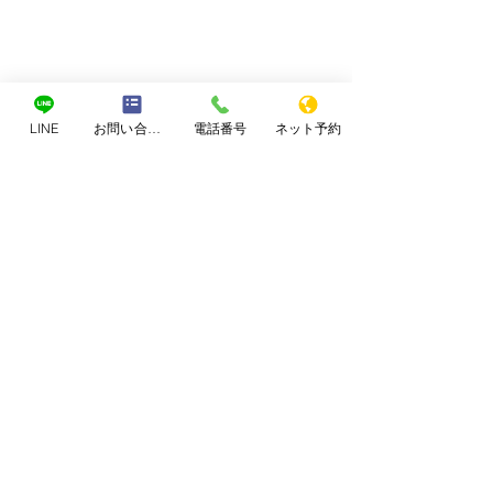
LINE
お問い合わせフォーム
電話番号
ネット予約
コメント
子供を守る
身体が変わるという事
コメントを追加…