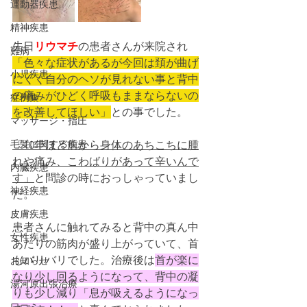
運動器疾患
精神疾患
先日
リウマチ
の患者さんが来院され
難病
「色々な症状があるが今回は頚が曲げ
小児疾患
にくく自分のヘソが見れない事と背中
の痛みがひどく呼吸もままならないの
症例集
を改善してほしい」
との事でした。
マッサージ・指圧
毛髪に関する疾患
「10年ほど前から身体のあちこちに腫
れや痛み、こわばりがあって辛いんで
内臓疾患
す」
と問診の時におっしゃっていまし
神経疾患
た。
皮膚疾患
患者さんに触れてみると背中の真ん中
女性疾患
あたりの筋肉が盛り上がっていて、首
もバリバリでした。治療後は
首が楽に
お知らせ
なり少し回るようになって、背中の凝
湯河原出張治療
りも少し減り「息が吸えるようになっ