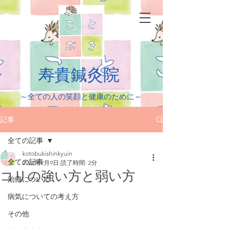
​寿貴鍼灸院
​～全ての人の笑顔と健康のために～
記事
全ての記事
kotobukishinkyuin
全ての記事
2022年2月9日
読了時間: 2分
コリの強い方と弱い方
治療について
病気についての考え方
その他