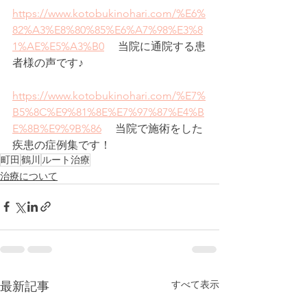
https://www.kotobukinohari.com/%E6%
82%A3%E8%80%85%E6%A7%98%E3%8
1%AE%E5%A3%B0
 　当院に通院する患
者様の声です♪
https://www.kotobukinohari.com/%E7%
B5%8C%E9%81%8E%E7%97%87%E4%B
E%8B%E9%9B%86
 　当院で施術をした
疾患の症例集です！
町田
鶴川
ルート治療
治療について
すべて表示
最新記事