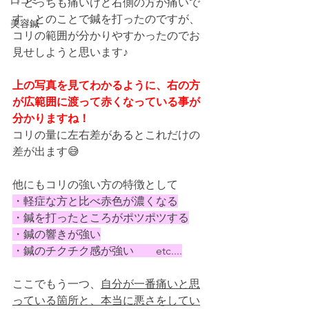
口コミ
「どっちも痛いけど右側の方が痛いで
す」とのことで鍼を打ったのですが、
美容鍼
コリの範囲が分かりやすかったのでお
見せしようと思います♪
上の写真を見てわかるように、右の方
が広範囲に渡って赤くなっている事が
分かりますね！
コリの量に左右差があるとこれだけの
差が出ます😅
他にもコリの強い方の特徴として
・軽症な方と比べ赤色が濃くなる
・鍼を打ったところがポツポツする
・鍼の響きが強い
・鍼のチクチク感が強い　　etc....
ここでもう一つ、
自分が一番痛いと思
っている箇所と、本当に悪さをしてい