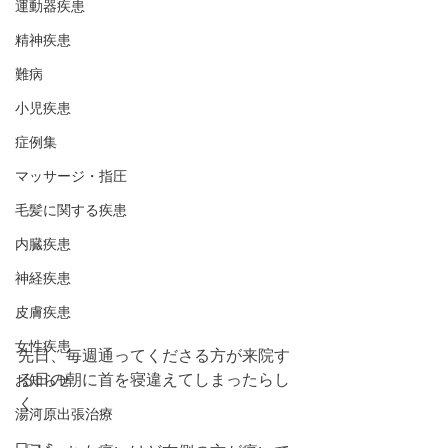
運動器疾患
精神疾患
難病
小児疾患
症例集
マッサージ・指圧
毛髪に関する疾患
内臓疾患
神経疾患
皮膚疾患
女性疾患
先日、毎週通ってくださる方が来院す
る日の朝に首を寝違えてしまったらし
お知らせ
く、
湯河原出張治療