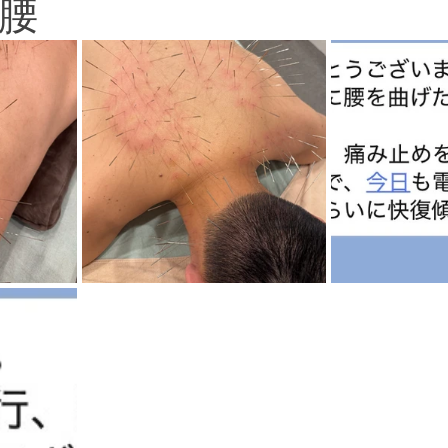
腰
河原出張治療
口コミ
美容鍼