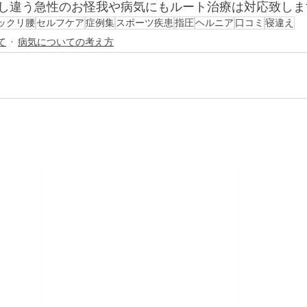
し違う急性のお怪我や病気にもルート治療は対応致しま
ックリ腰
セルフケア
症例集
スポーツ疾患
指圧
ヘルニア
口コミ
寝違え
て
病気についての考え方