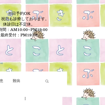
当日予約OK
、祝日も診療しております。
休診日は不定休。
間：AM10:00~PM19:00
最終受付：PM19:00
re
患
難病
疾患
皮膚疾患