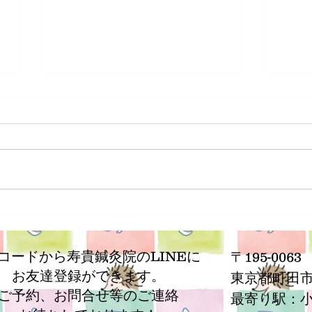
祖母
腰痛の患者様
Rコードから寿貴鍼灸院のLINEに
〒195-0063
お友達登録ができます。
​東京都町田市
ご予約、お問合せ等の
ご連絡
最寄り駅：