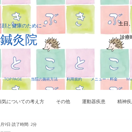
土日
笑顔と健康のために～
貴鍼灸院
診療時
TOP PAGE
当院の施術方法
利用規約
メニュー・料金
Mo
病気についての考え方
その他
運動器疾患
精神疾
4月9日
読了時間: 2分
サージ・指圧
毛髪に関する疾患
内臓疾患
神経