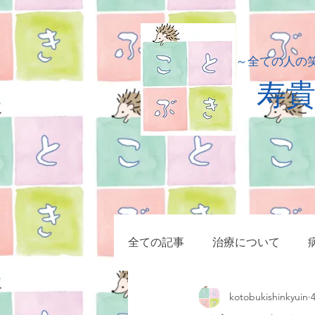
​～全ての人の
​寿
全ての記事
治療について
kotobukishinkyuin
小児疾患
症例集
マッ