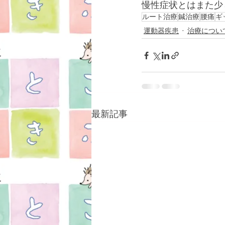
慢性症状とはまた少
ルート治療
鍼治療
腰痛
ギ
運動器疾患
治療につい
最新記事