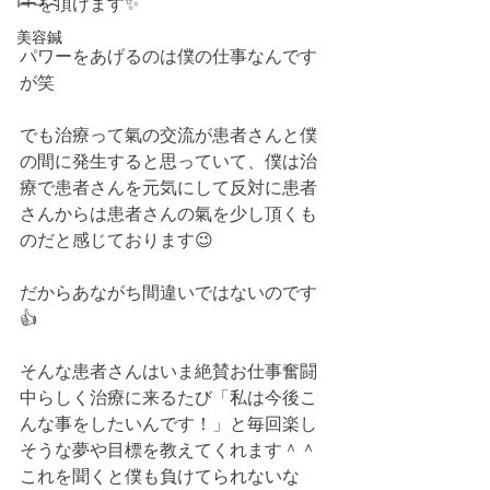
口コミ
ーを頂けます✨
美容鍼
パワーをあげるのは僕の仕事なんです
が笑
でも治療って氣の交流が患者さんと僕
の間に発生すると思っていて、僕は治
療で患者さんを元気にして反対に患者
さんからは患者さんの氣を少し頂くも
のだと感じております😉
だからあながち間違いではないのです
👍
そんな患者さんはいま絶賛お仕事奮闘
中らしく治療に来るたび「私は今後こ
んな事をしたいんです！」と毎回楽し
そうな夢や目標を教えてくれます＾＾
これを聞くと僕も負けてられないな