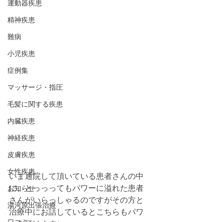
運動器疾患
精神疾患
難病
小児疾患
症例集
マッサージ・指圧
毛髪に関する疾患
内臓疾患
神経疾患
皮膚疾患
女性疾患
いま通院して頂いている患者さんの中
に、とっっってもパワーに溢れた患者
お知らせ
さんがいらっしゃるのですがその方と
湯河原出張治療
治療中にお話しているとこちらもパワ