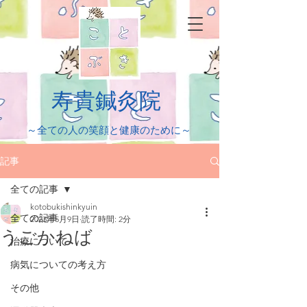
​寿貴鍼灸院
​～全ての人の笑顔と健康のために～
記事
全ての記事
kotobukishinkyuin
全ての記事
2023年5月9日
読了時間: 2分
うごかねば
治療について
病気についての考え方
その他