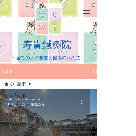
​寿貴鍼灸院
​～全ての人の笑顔と健康のために～
ブログ
全ての記事
全ての記事
kotobukishinkyuin
5月8日
読了時間: 3分
治療について
病気について
の考え方
その他