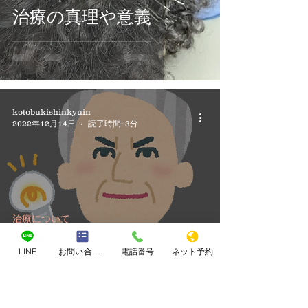
治療の真理や意義
kotobukishinkyuin
2022年12月14日
読了時間: 3分
治療について
意識のアンテナを立てる
LINE
お問い合わせフォーム
電話番号
ネット予約