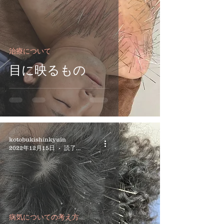
治療について
目に映るもの
kotobukishinkyuin
2022年12月15日
読了時間: 3分
病気についての考え方