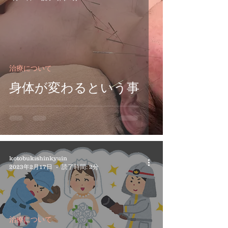
治療について
身体が変わるという事
kotobukishinkyuin
2023年2月17日
読了時間: 2分
治療について