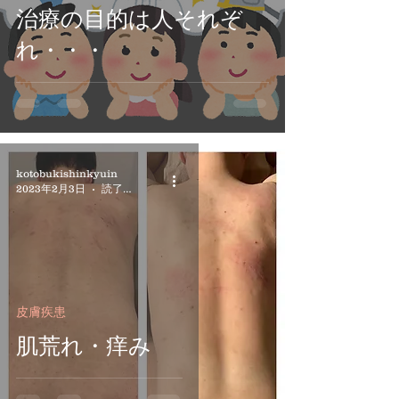
治療の目的は人それぞ
れ・・・
kotobukishinkyuin
2023年2月3日
読了時間: 1分
皮膚疾患
肌荒れ・痒み