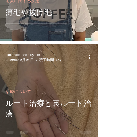
毛髪に関する疾患
薄毛や抜け毛
kotobukishinkyuin
2022年12月21日
読了時間: 2分
治療について
ルート治療と裏ルート治
療