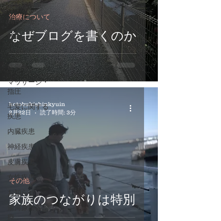
運動器疾患
治療について
精神疾患
なぜブログを書くのか
難病
小児疾患
症例集
マッサージ・
指圧
kotobukishinkyuin
毛髪に関する
2月22日
読了時間: 3分
疾患
内臓疾患
神経疾患
皮膚疾患
女性疾患
その他
お知らせ
家族のつながりは特別
湯河原出張治
療