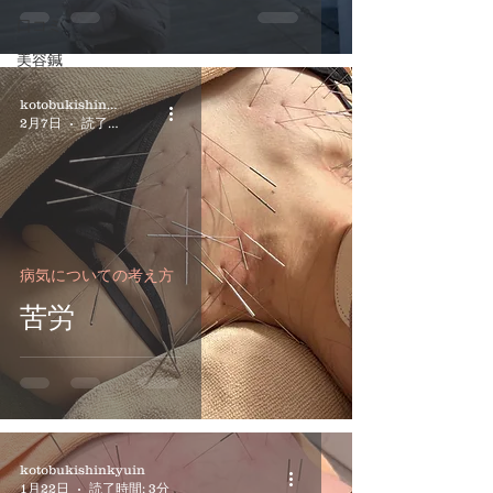
口コミ
美容鍼
kotobukishinkyuin
2月7日
読了時間: 3分
病気についての考え方
苦労
kotobukishinkyuin
1月22日
読了時間: 3分