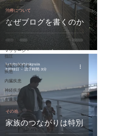
運動器疾患
治療について
精神疾患
なぜブログを書くのか
難病
小児疾患
症例集
マッサージ・
指圧
kotobukishinkyuin
毛髪に関する
2月22日
読了時間: 3分
疾患
内臓疾患
神経疾患
皮膚疾患
女性疾患
その他
お知らせ
家族のつながりは特別
湯河原出張治
療