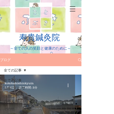
​寿貴鍼灸院
​～全ての人の笑顔と健康のために～
ブログ
全ての記事
全ての記事
kotobukishinkyuin
5月8日
読了時間: 3分
治療について
病気について
の考え方
その他