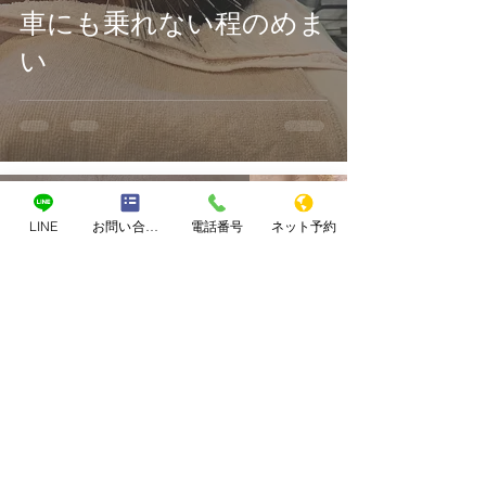
車にも乗れない程のめま
い
kotobukishinkyuin
LINE
お問い合わせフォーム
電話番号
ネット予約
2022年7月21日
読了時間: 2分
精神疾患
パニック障害