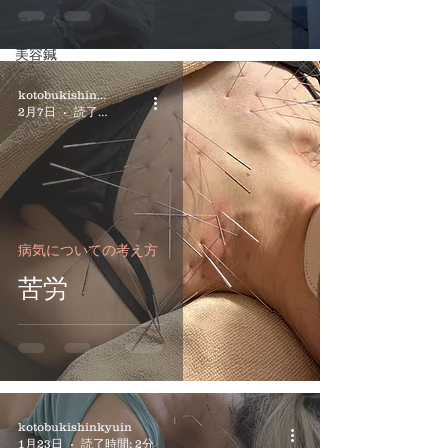
口コミ
美容鍼
kotobukishinkyuin
2月7日
読了時間: 3分
病気についての考え方
苦労
kotobukishinkyuin
1月23日
読了時間: 2分