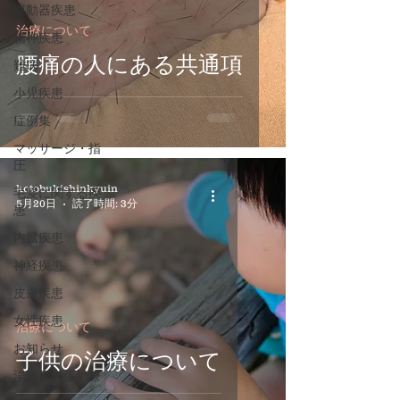
運動器疾患
治療について
精神疾患
腰痛の人にある共通項
難病
小児疾患
症例集
マッサージ・指
圧
kotobukishinkyuin
毛髪に関する疾
5月20日
読了時間: 3分
患
内臓疾患
神経疾患
皮膚疾患
女性疾患
治療について
お知らせ
子供の治療について
湯河原出張治療