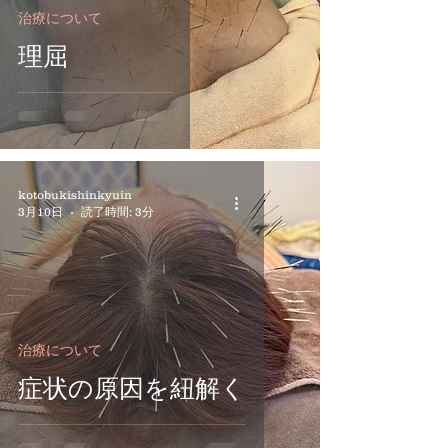
治療について
理屈
kotobukishinkyuin
3月10日
読了時間: 3分
治療について
症状の原因を紐解く