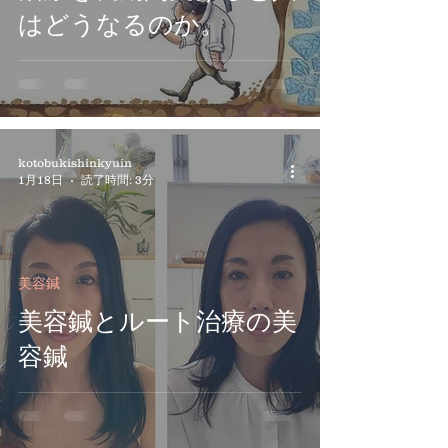
はどうなるのか。
kotobukishinkyuin
1月18日
読了時間: 3分
美容鍼
美容鍼とルート治療の美
容鍼