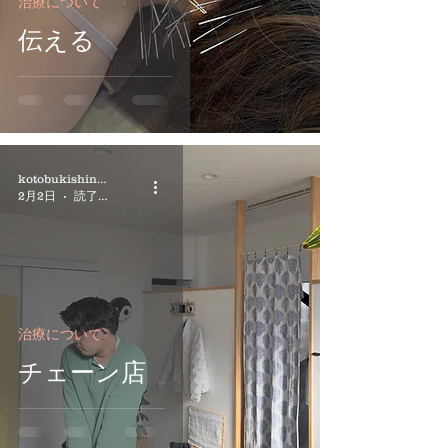
治療について
伝える
kotobukishinkyuin
2月2日
読了時間: 2分
治療について
チェーン店