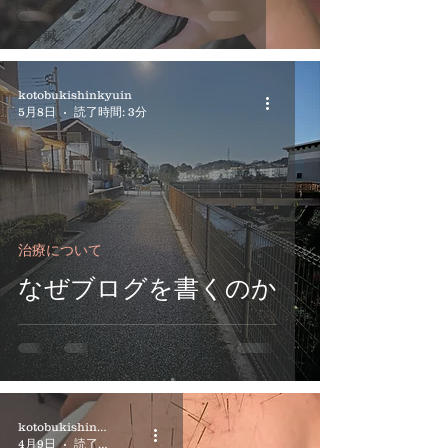
口コミ
美容鍼
kotobukishinkyuin
5月8日
読了時間: 3分
治療について
なぜブログを書くのか
kotobukishinkyuin
4月9日
読了時間: 2分