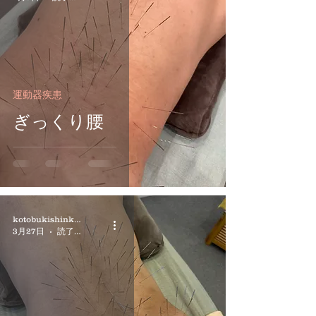
運動器疾患
ぎっくり腰
kotobukishinkyuin
3月27日
読了時間: 3分