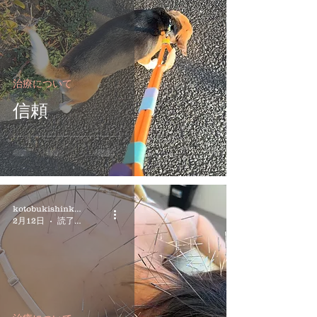
治療について
信頼
kotobukishinkyuin
2月12日
読了時間: 2分