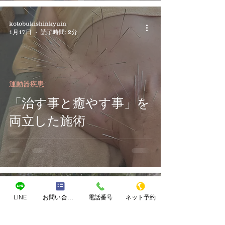
kotobukishinkyuin
1月17日
読了時間: 2分
運動器疾患
「治す事と癒やす事」を
両立した施術
kotobukishinkyuin
LINE
お問い合わせフォーム
電話番号
ネット予約
2025年12月14日
読了時間: 4分