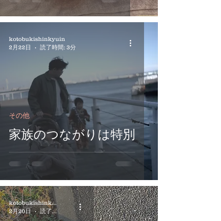
kotobukishinkyuin
2月22日
読了時間: 3分
その他
家族のつながりは特別
kotobukishinkyuin
2月20日
読了時間: 2分