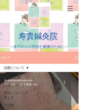
​寿貴鍼灸院
​～全ての人の笑顔と健康のために～
ブログ
治療について
全ての記事
kotobukishinkyuin
6月11日
読了時間: 2分
治療について
病気についての
考え方
その他