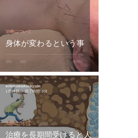
治療について
身体が変わるという事
kotobukishinkyuin
1月21日
読了時間: 3分
治療について
治療を長期間受けると人