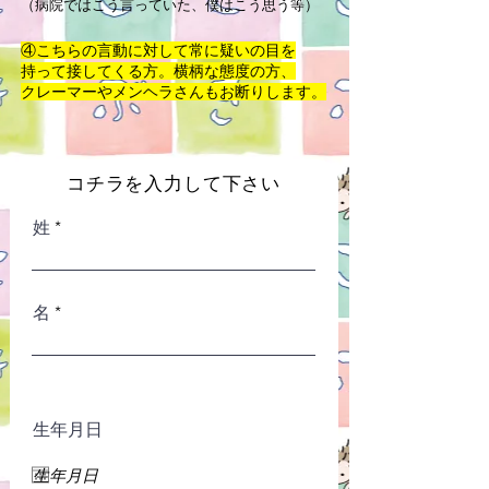
​（病院ではこう言っていた、僕はこう思う等）
④こちら
の言動に対して常に疑いの目を
持って接してくる方。横柄な
態度の方、
クレーマーやメンヘラさんもお断りします。
​コチラを入力して下さい
姓
名
生年月日