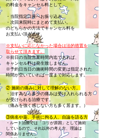
の料金をキャンセル料として
・当院指定口座へお振り込み。
・次回来院時にまとめて支払い。
のどちらかの方法でキャンセル料を
お支払い頂きます。
※支払いに応じなかった場合は法的措置を
取らせて頂きます。
​※前日の当院営業時間内迄であれば、
キャンセル料は発生致しません。
※予約日当日の施術時間の変更は指定された
時間が空いていれば一度まで対応します。
② 施術の痛みに対して理解のない方。
・治す為なら多少の痛みは受け入れられ
る
方
が
受けられる治療です。
（痛みを強く感じない方も多く居ます。）
③病名や薬、手術に拘る人、自論を語る方
・ルート治療では「コリが原因」として施術
しているので、それ以外の
考え方、理論は
関係ありません。