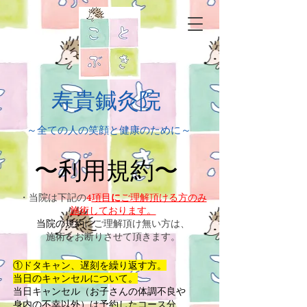
​寿貴鍼灸院
​～全ての人の笑顔と健康のために～
​〜利用規約〜
・当院は下記の
4
項目
に
ご理解頂ける方のみ
施術しております。
当院の規約
にご理解頂け無い方は、
施術をお断りさせて頂きます。
①ドタキャン、遅刻を繰り返す方。
​当日のキャンセルについて。
当日キャンセル（お子さんの体調不良や
身内の不幸以外）は予約したコース分